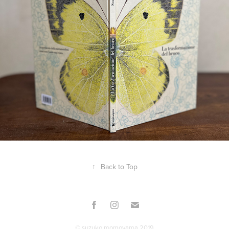
↑
Back to Top
© suzuko momoyama 2019